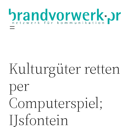
Zum
Inhalt
springen
Kulturgüter retten
per
Computerspiel;
IJsfontein